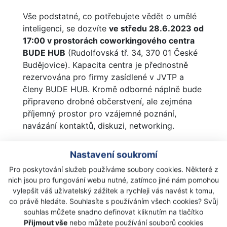
Vše podstatné, co potřebujete vědět o umělé
inteligenci, se dozvíte
ve středu 28.6.2023 od
17:00 v prostorách coworkingového centra
BUDE HUB
(Rudolfovská tř. 34, 370 01 České
Budějovice). Kapacita centra je přednostně
rezervována pro firmy zasídlené v JVTP a
členy BUDE HUB. Kromě odborné náplně bude
připraveno drobné občerstvení, ale zejména
příjemný prostor pro vzájemné poznání,
navázání kontaktů, diskuzi, networking.
Vzhledem k omezené kapacitě prostoru si své
Nastavení soukromí
místo, prosím, zarezervujte!
Pro poskytování služeb používáme soubory cookies. Některé z
►
https://forms.gle/ajqSuM8R8pr8LfEu7
nich jsou pro fungování webu nutné, zatímco jiné nám pomohou
Těšíme se na vás!
vylepšit váš uživatelský zážitek a rychleji vás navést k tomu,
co právě hledáte. Souhlasíte s používáním všech cookies? Svůj
Zdroj:
JVTP
souhlas můžete snadno definovat kliknutím na tlačítko
Přijmout vše
nebo můžete používání souborů cookies