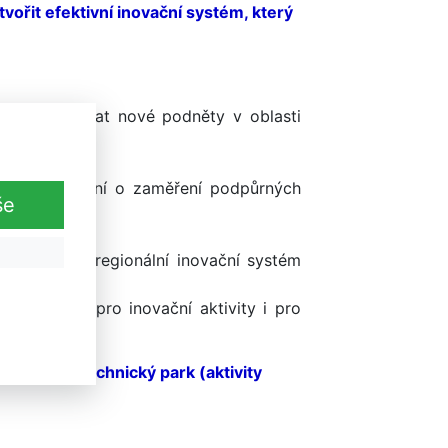
vořit efektivní inovační systém, který
, bude iniciovat nové podněty v oblasti
rů.
 k rozhodování o zaměření podpůrných
še
ě budovaný regionální inovační systém
é podmínky pro inovační aktivity i pro
ských zdrojů.
ký vědeckotechnický park (aktivity