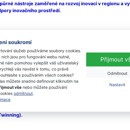
odpůrné nástroje zaměřené na rozvoj inovací v regionu a vyt
pory inovačního prostředí.
ealizačního týmu, který propojí inovační aktivity v kraji
jejich realizaci v rámci Jihočeského kraje.
ení soukromí
ho projektového týmu a klíčových regionálních stakeholde
tování služeb používáme soubory cookies.
oje inovačního prostředí Jihočeského kraje potřebného
 nich jsou pro fungování webu nutné,
Přijmout v
ch průběžné vyhodnocování.
iné nám pomohou vylepšit váš uživatelský
u formou aktivity Asistence.
 rychleji vás navést k tomu, co právě
Odmítnout
Souhlasíte s používáním všech cookies?
ningu se zahraničními institucemi tak, aby mohl být nov
las můžete snadno definovat kliknutím na
e.
Nastavit
řijmout vše
nebo můžete používání
du na vnímání regionu jako prostoru poskytujícího vhodn
cookies
odmítnout
.
 nových inovačních investic a udržení a příliv kvalitních lid
ormace
raj (aktivita Propagace, Vzdělávání a Asistence) a Jihočes
Twinning).