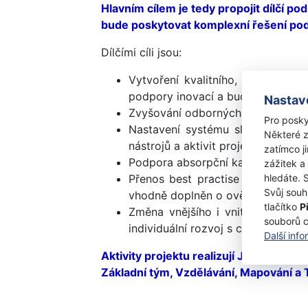
Hlavním cílem je tedy propojit dílčí p
bude poskytovat komplexní řešení pod
Dílčími cíli jsou:
Vytvoření kvalitního, odborného r
podpory inovací a bude prosazovat 
Nastav
Zvyšování odborných znalostí celé
Pro posky
Nastavení systému sledování výv
Některé z
nástrojů a aktivit projektu a jeji
zatímco j
Podpora absorpční kapacity region
zážitek a
hledáte. 
Přenos best practise formou Twin
Svůj souh
vhodně doplněn o ověřené nástroj
tlačítko
P
Změna vnějšího i vnitřního pohle
souborů 
individuální rozvoj s cílem zvýšení
Další inf
Aktivity projektu realizují Jihočeský k
Základní tým, Vzdělávání, Mapování a 