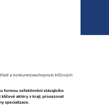
středí a konkurenceschopnost klíčových
u formou zefektivnění stávajícího
líčové aktéry v kraji, prosazovat
ny specializace.