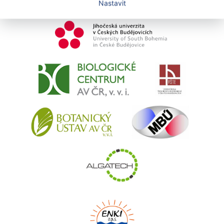
Výzkumné organizace
Nastavit