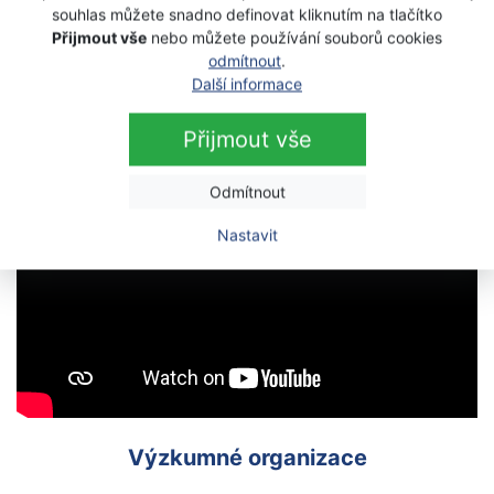
člen Českomoravské komoditní burzy Kladno
souhlas můžete snadno definovat kliknutím na tlačítko
Přijmout vše
nebo můžete používání souborů cookies
Zdroj:
JVTP
odmítnout
.
Další informace
Přijmout vše
Odmítnout
Nastavit
Výzkumné organizace