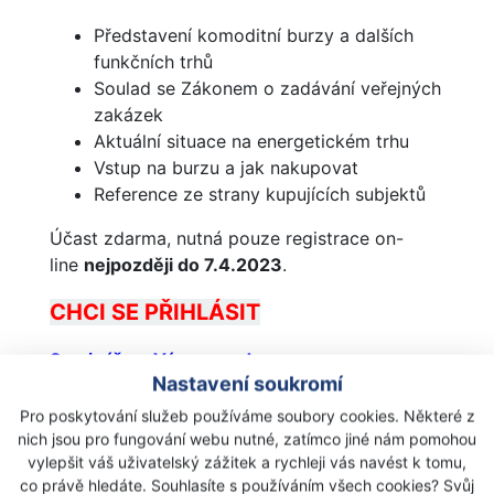
Představení komoditní burzy a dalších
funkčních trhů
Soulad se Zákonem o zadávání veřejných
zakázek
Aktuální situace na energetickém trhu
Vstup na burzu a jak nakupovat
Reference ze strany kupujících subjektů
Účast zdarma, nutná pouze registrace on-
line
nejpozději do 7.4.2023
.
CHCI SE PŘIHLÁSIT
Seminářem Vás provede:
Nastavení soukromí
Tomáš Vlček, ředitel úseku burzovních
Pro poskytování služeb používáme soubory cookies. Některé z
obchodů, Českomoravská komoditní burza
nich jsou pro fungování webu nutné, zatímco jiné nám pomohou
Kladno
vylepšit váš uživatelský zážitek a rychleji vás navést k tomu,
Vratislav Kaválek, FIN-servis, a. s., dohodce a
co právě hledáte. Souhlasíte s používáním všech cookies? Svůj