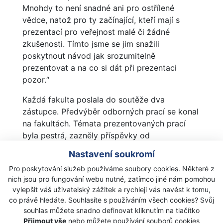
Mnohdy to není snadné ani pro ostřílené
vědce, natož pro ty začínající, kteří mají s
prezentací pro veřejnost malé či žádné
zkušenosti. Tímto jsme se jim snažili
poskytnout návod jak srozumitelně
prezentovat a na co si dát při prezentaci
pozor.“
Každá fakulta poslala do soutěže dva
zástupce. Předvýběr odborných prací se konal
na fakultách. Témata prezentovaných prací
byla pestrá, zazněly příspěvky od
přírodovědných, přes humanitní až po
Nastavení soukromí
ekonomická témata. Porota byla osmičlenná a
Pro poskytování služeb používáme soubory cookies. Některé z
zasedli v ní zástupci všech fakult JU. Porotci
nich jsou pro fungování webu nutné, zatímco jiné nám pomohou
byli v pozici neodborné veřejnosti, jelikož na
vylepšit váš uživatelský zážitek a rychleji vás navést k tomu,
téma ze své fakulty byli odborníky, na témata
co právě hledáte. Souhlasíte s používáním všech cookies? Svůj
z ostatních fakult pak laiky.
souhlas můžete snadno definovat kliknutím na tlačítko
Přijmout vše
nebo můžete používání souborů cookies