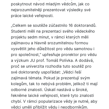
poskytnout návod mladým vědcům, jak co
nejsrozumitelněji prezentovat výsledky své
práce laické veřejnosti.
„Celkem se soutěže zúčastnilo 16 doktorandů.
Studenti měli na prezentaci svého vědeckého
projektu sedm minut, v rámci kterých měli
zajímavou a hlavně srozumitelnou formou
vysvětlit jeho důležitost pro vědu samotnou i
pro společnost,“ upřesňuje prorektor pro vědu
a výzkum JU prof. Tomáš Polívka. A dodává,
proč se univerzita rozhodla tuto soutěž pro
své doktorandy uspořádat: „Vědci řeší
zajímavá témata. Pokud je prezentují svým
kolegům, tak to nebývá problém, jelikož ti mají
odborné znalosti. Úskalí nastává u široké,
řekněme laické veřejnosti, které tyto znalosti
chybí. V rámci popularizace vědy je nutné, aby
vědci uměli přiblížit vědu i neodborníkům.