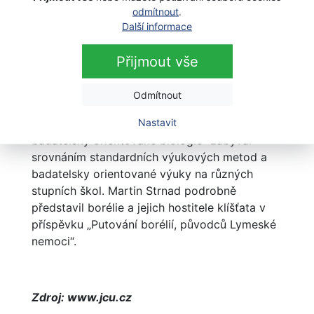
Porota jako nejlépe odprezentované ocenila tři
odmítnout
.
práce. Uspěla Michaela Plassová a Lukáš
Další informace
Rokos, oba z Pedagogické fakulty, a Martin
Strnad z Přírodovědecké fakulty. Michaela
Přijmout vše
Plassová v příspěvku „Neurologické koreláty
aritmetických funkcí“ představila výzkum
Odmítnout
neurální aktivity v mozcích dětí při počítání.
Nastavit
Lukáš Rokos se v příspěvku „Hodnocení
badatelsky orientované biologie“ zabýval
srovnáním standardních výukových metod a
badatelsky orientované výuky na různých
stupních škol. Martin Strnad podrobně
představil borélie a jejich hostitele klíšťata v
příspěvku „Putování borélií, původců Lymeské
nemoci“.
Zdroj: www.jcu.cz