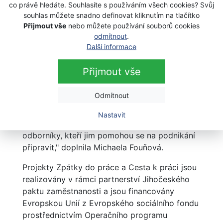
co právě hledáte. Souhlasíte s používáním všech cookies? Svůj
souhlas můžete snadno definovat kliknutím na tlačítko
Začínající podnikatelé řeší celou paletu otázek:
Přijmout vše
nebo můžete používání souborů cookies
Co všechno je třeba mít na mysli před
odmítnout
.
uzavřením prvních kontraktů? Kde seženu
Další informace
finance do začátku? Uživím se? To je jen
zlomek toho co musí podnikatel na začátku
Přijmout vše
zvážit. „Pro ty, co se budou chtít pustit do
podnikání, či o něm budou zpočátku jen
Odmítnout
uvažovat, máme připravené vzdělávání, které
je s tím nejdůležitějším seznámí. Zároveň však
Nastavit
budou moci konzultovat své záměry s
odborníky, kteří jim pomohou se na podnikání
připravit," doplnila Michaela Fouňová.
Projekty Zpátky do práce a Cesta k práci jsou
realizovány v rámci partnerství Jihočeského
paktu zaměstnanosti a jsou financovány
Evropskou Unií z Evropského sociálního fondu
prostřednictvím Operačního programu