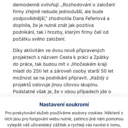
dennodenně ovlivňují. „Rozhodování o založení
firmy zřejmě nebude jednodušší, ale bude
zodpovědnější," zhodnotila Dana Feferlová a
doplnila, že je nutné znát jak pozitiva
podnikání, tak i hrozby, kterým firmy čelí od
počátku svého založení.
Díky aktivitám ve dvou nově připravených
projektech s názvem Cesta k práci a Zpátky
do práce, tak budou mít v Jihočeském kraji
mladí do 25ti let a zároveň osoby starší 50 let
možnost se na podnikání připravit. „Každý z
projektů oslovuje jinou cílovou skupinu.
Podstatné však je, že v obou případech jde o
pomoc uplatnit se na trhu, a to jak
Nastavení soukromí
prostřednictvím nalezení zaměstnání, tak i
zahájením samostatně výdělečné činnosti,"
Pro poskytování služeb používáme soubory cookies. Některé z
sdělila Michaela Fouňová, odborná poradkyně
nich jsou pro fungování webu nutné, zatímco jiné nám pomohou
vylepšit váš uživatelský zážitek a rychleji vás navést k tomu,
projektu Zpátky do práce.