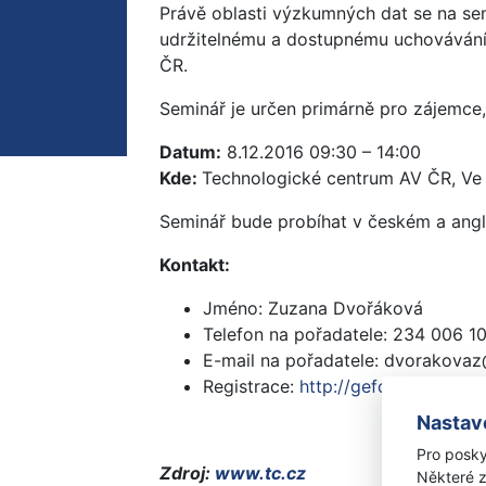
Právě oblasti výzkumných dat se na sem
udržitelnému a dostupnému uchovávání 
ČR.
Seminář je určen primárně pro zájemce,
Datum:
8.12.2016 09:30 – 14:00
Kde:
Technologické centrum AV ČR, Ve 
Seminář bude probíhat v českém a ang
Kontakt:
Jméno: Zuzana Dvořáková
Telefon na pořadatele: 234 006 1
E-mail na pořadatele: dvorakovaz
Registrace:
http://geform.tc.cz/ip
Nastav
Pro posky
Zdroj:
www.tc.cz
Některé z