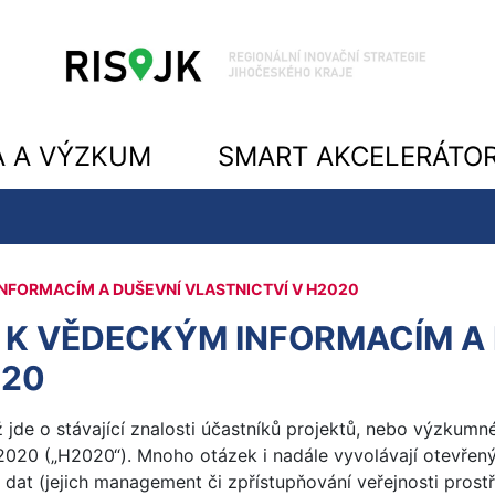
A A VÝZKUM
SMART AKCELERÁTO
NFORMACÍM A DUŠEVNÍ VLASTNICTVÍ V H2020
 K VĚDECKÝM INFORMACÍM A
020
 jde o stávající znalosti účastníků projektů, nebo výzkumn
020 („H2020“). Mnoho otázek i nadále vyvolávají otevřen
at (jejich management či zpřístupňování veřejnosti prostř