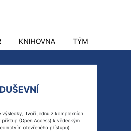
R
KNIHOVNA
TÝM
 DUŠEVNÍ
é výsledky, tvoří jednu z komplexních
ý přístup (Open Access) k vědeckým
ednictvím otevřeného přístupu).