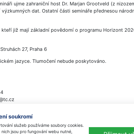
ináři ujme zahraniční host Dr. Marjan Grootveld (z nizozem
výzkumných dat. Ostatní části semináře přednesou národn
 kteří již mají základní povědomí o programu Horizont 202
Struhách 27, Praha 6
lickém jazyce. Tlumočení nebude poskytováno.
04
@tc.cz
roa_2016
ení soukromí
tování služeb používáme soubory cookies.
 nich jsou pro fungování webu nutné,