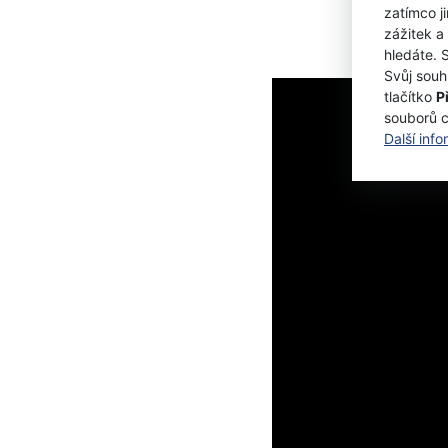
zatímco j
zážitek a
hledáte. 
Svůj souh
tlačítko
P
souborů 
Další inf