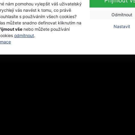
Přijmout v
iné nám pomohou vylepšit váš uživatelský
 rychleji vás navést k tomu, co právě
Odmítnout
Souhlasíte s používáním všech cookies?
las můžete snadno definovat kliknutím na
Nastavit
řijmout vše
nebo můžete používání
cookies
odmítnout
.
ormace