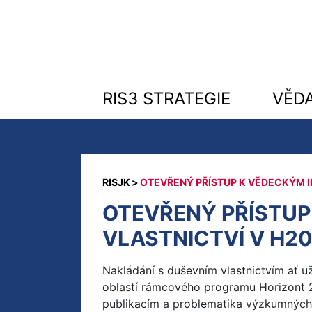
RIS3 STRATEGIE
VĚD
OTEVŘENÝ PŘÍSTUP K VĚDECKÝM I
OTEVŘENÝ PŘÍSTUP
VLASTNICTVÍ V H2
Nakládání s duševním vlastnictvím ať už
oblastí rámcového programu Horizont 2
publikacím a problematika výzkumných d