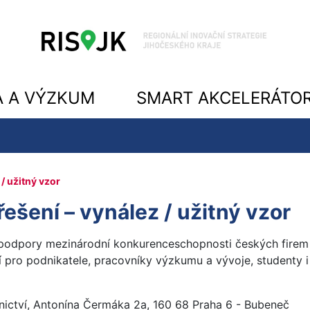
A A VÝZKUM
SMART AKCELERÁTO
/ užitný vzor
ešení – vynález / užitný vzor
 podpory mezinárodní konkurenceschopnosti českých firem
pro podnikatele, pracovníky výzkumu a vývoje, studenty i š
nictví, Antonína Čermáka 2a, 160 68 Praha 6 - Bubeneč