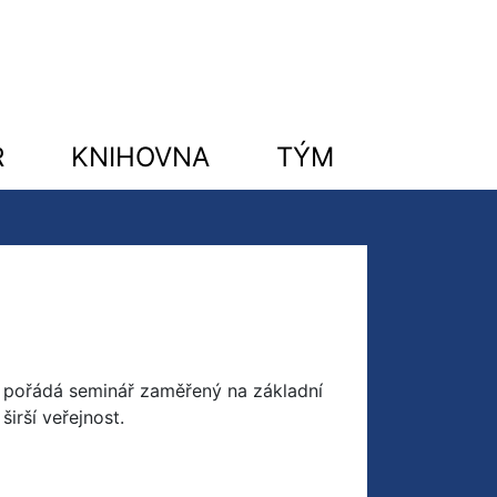
R
KNIHOVNA
TÝM
 pořádá seminář zaměřený na základní
irší veřejnost.