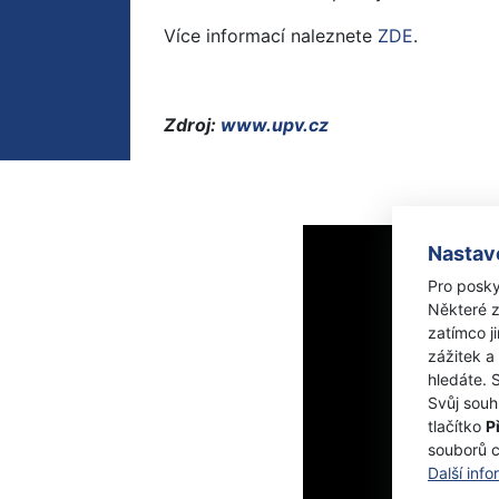
Více informací naleznete
ZDE
.
Zdroj:
www.upv.cz
Nastav
Pro posky
Některé z
zatímco j
zážitek a
hledáte. 
Svůj souh
tlačítko
P
souborů 
Další inf