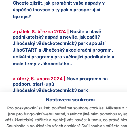
Chcete zjistit, jak proměnit vaše nápady v
úspěšné inovace a ty pak v prosperující
byznys?
> pátek, 8. března 2024 |
Nosíte v hlavě
podnikatelský nápad a nevíte, jak začít?
Jihočeský vědeckotechnický park spouští
JihoSTART a Jihočeský akcelerační program,
unikátní programy pro začínající podnikatele a
malé firmy z Jihočeského...
> úterý, 6. února 2024 |
Nové programy na
podporu start-upů
Jihočeský vědeckotechnický park
představuje dva nové programy pro podporu
Nastavení soukromí
start-upů.
Pro poskytování služeb používáme soubory cookies. Některé z 
jsou pro fungování webu nutné, zatímco jiné nám pomohou vylep
> středa, 17. ledna 2024 |
Jihočeský kraj
váš uživatelský zážitek a rychleji vás navést k tomu, co právě hle
podpoří projekty komunitní energetiky
Souhlasíte s používáním všech cookies? Svůj souhlas můžete sn