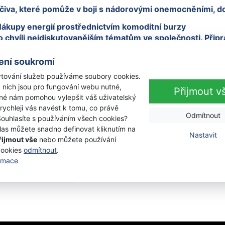
čiva, které pomůže v boji s nádorovými onemocněními, d
ákupy energií prostřednictvím komoditní burzy
to chvíli nejdiskutovanějším tématům ve společnosti. Připr
ení soukromí
ažské společenství obnovitelné energie
tování služeb používáme soubory cookies.
u představeny aktivity Sdružení energetických manažerů
 nich jsou pro fungování webu nutné,
Přijmout v
iné nám pomohou vylepšit váš uživatelský
 rychleji vás navést k tomu, co právě
ské fórum budoucnosti
Odmítnout
Souhlasíte s používáním všech cookies?
sti se bude konat 28. a 29. března 2023 v Linci. Součás
las můžete snadno definovat kliknutím na
Nastavit
řijmout vše
nebo můžete používání
cookies
odmítnout
.
ormace
9
10
›
»