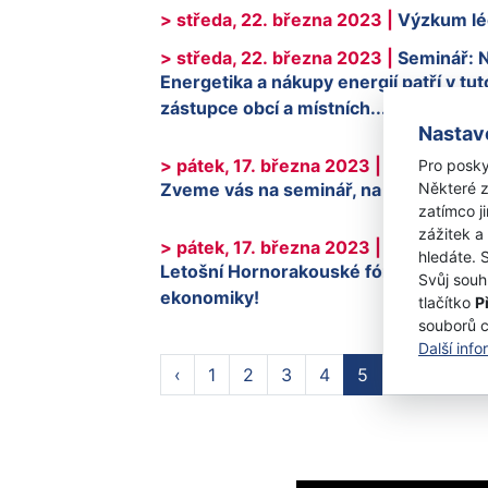
> středa, 22. března 2023 |
Výzkum lé
> středa, 22. března 2023 |
Seminář: N
Energetika a nákupy energií patří v tu
zástupce obcí a místních...
Nastav
> pátek, 17. března 2023 |
Seminář: Pr
Pro posky
Zveme vás na seminář, na kterém budo
Některé z
zatímco j
zážitek a
> pátek, 17. března 2023 |
Hornorakou
hledáte. 
Letošní Hornorakouské fórum budoucno
Svůj souh
ekonomiky!
tlačítko
P
souborů 
Další inf
‹
1
2
3
4
5
6
7
8