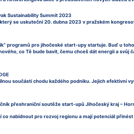
ak Sustainability Summit 2023
t, který se uskuteční 20. dubna 2023 v pražském kongr
ík“ programů pro jihočeské start-upy startuje. Buď u toho 
nového, co Tě bude bavit, čemu chceš dát energii a svůj ča
EDGE
lnou součástí chodu každého podniku. Jejich efektivní v
očník přeshraniční soutěže start-upů Jihočeský kraj – Hor
ají co nabídnout pro rozvoj regionu a mají potenciál přiné