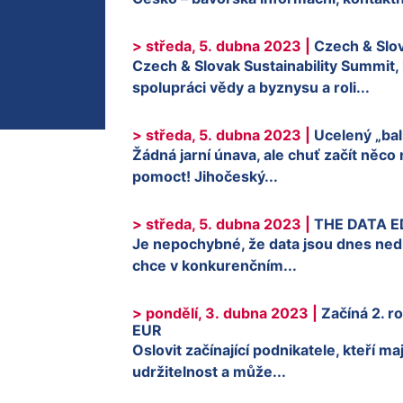
> středa, 5. dubna 2023 |
Czech & Slov
Czech & Slovak Sustainability Summi
spolupráci vědy a byznysu a roli...
> středa, 5. dubna 2023 |
Ucelený „bal
Žádná jarní únava, ale chuť začít něco 
pomoct! Jihočeský...
> středa, 5. dubna 2023 |
THE DATA 
Je nepochybné, že data jsou dnes nedí
chce v konkurenčním...
> pondělí, 3. dubna 2023 |
Začíná 2. r
EUR
Oslovit začínající podnikatele, kteří m
udržitelnost a může...