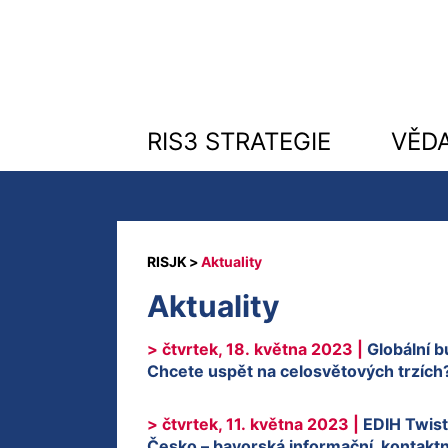
RIS3 STRATEGIE
VĚD
Aktuality
Aktuality
> čtvrtek, 18. května 2023 |
Globální b
Chcete uspět na celosvětových trzích? 
> čtvrtek, 11. května 2023 |
EDIH Twiste
Česko – bavorská informační, kontakt