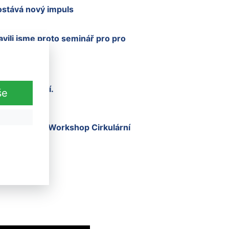
ostává nový impuls
avili jsme proto seminář pro pro
 měst a obcí.
še
tí bude také Workshop Cirkulární