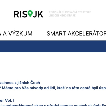
A A VÝZKUM
SMART AKCELERÁTO
usiness z jižních Čech
Máme pro Vás návody od lidí, kteří na této cestě byli úsp
r Vol. I
ní a networkingová akce s představením nových služeb E