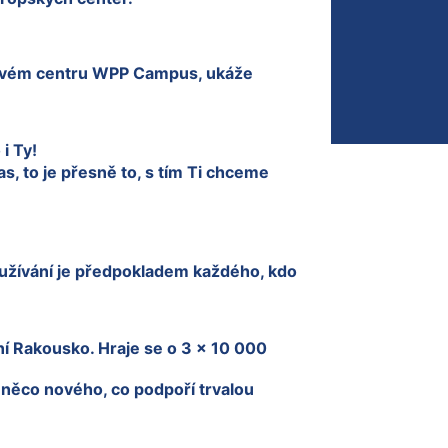
esovém centru WPP Campus, ukáže
i Ty!
s, to je přesně to, s tím Ti chceme
yužívání je předpokladem každého, kdo
ní Rakousko. Hraje se o 3 x 10 000
st něco nového, co podpoří trvalou