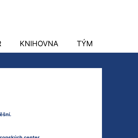
R
KNIHOVNA
TÝM
ěšní.
vropských center.